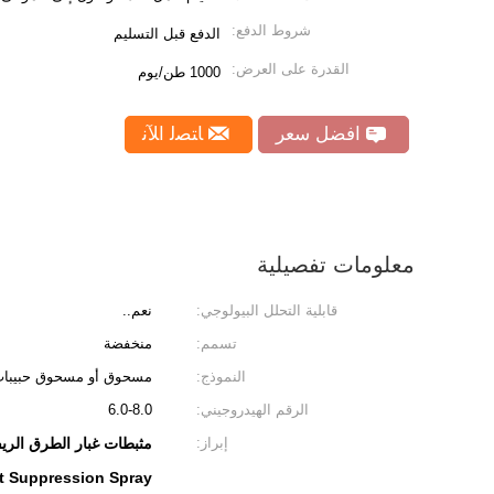
شروط الدفع:
الدفع قبل التسليم
القدرة على العرض:
1000 طن/يوم
افضل سعر
ﺎﺘﺼﻟ ﺍﻶﻧ
معلومات تفصيلية
قابلية التحلل البيولوجي:
نعم..
تسمم:
منخفضة
النموذج:
مسحوق أو مسحوق حبيبا
الرقم الهيدروجيني:
6.0-8.0
إبراز:
مثبطات غبار الطرق الريفي
t Suppression Spray