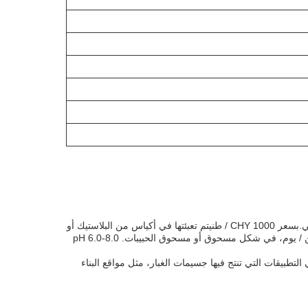
مضاد الغبار، مع اسم العلامة التجارية Justsolid ورقم النموذج SV-MSS serise، هو منتج من جينينغ، شاندونغ، الصين، مع شهادة الاتحاد الأوروبي.بسعر 1000 CHY / طنيتم تعبئتها في أكياس من البلاستيك أو
أكياس صغيرة ويتم تسليمها خلال 5 أيام عمل عند وصولها إلى الموانئ المحلية في الصين. يتطلب الدفع قبل التسليم.لديها قدرة إمداد 1000 طن / يوم، في شكل مسحوق أو مسحوق الحبيبات. pH 6.0-8.0
تطبيقات التي تنتج فيها جسيمات الغبار، مثل مواقع البناء