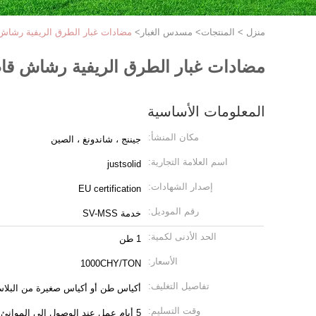
منزل
>
المنتجات
>
مسدس الغبار
>
مضادات غبار الطرق الريفية رشاش ق
مضادات غبار الطرق الريفية رشاش قاطع
المعلومات الأساسية
مكان المنشأ:
جيننج ، شاندونغ ، الصين
اسم العلامة التجارية:
justsolid
إصدار الشهادات:
EU certification
رقم الموديل:
خدمة SV-MSS
الحد الأدنى لكمية:
1 طن
الأسعار:
1000CHY/TON
تفاصيل التغليف:
أكياس طن أو أكياس صغيرة من البلاس
وقت التسليم:
5 أيام عمل عند الوصول إلى الموانئ المحلية في الصين