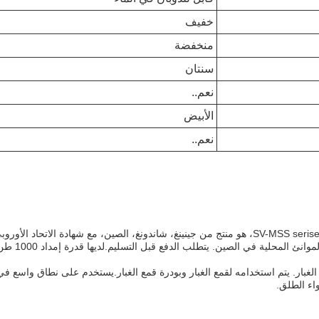
خفيف
منخفضة
سنتان
نعم..
الأبيض
نعم..
بار. يتم استخدامه لقمع الغبار وبودرة قمع الغبار.يستخدم على نطاق واسع في ال
اء الطلق.