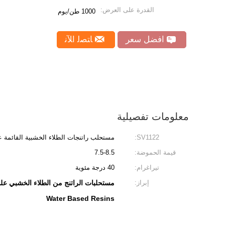
القدرة على العرض:
1000 طن/يوم
افضل سعر
ﺎﺘﺼﻟ ﺍﻶﻧ
معلومات تفصيلية
SV1122:
مستحلب راتنجات الطلاء الخشبية القائمة ع
قيمة الحموضة:
7.5-8.5
تيراغرام:
40 درجة مئوية
إبراز:
مستحلبات الراتنج من الطلاء الخشبي على 
Water Based Resins