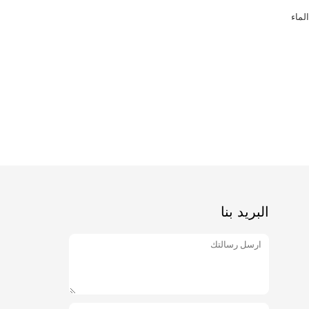
SVT72 مستحلبات الكربون الثالثية لأقمشة
بلاستيكية مواد مسامية مثل الورق الخشب
المنسوجات الإسفنجات الرغوة
ﺎﺘﺼﻟ ﺍﻶﻧ
البريد بنا