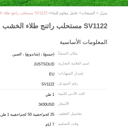
منزل
>
المنتجات
>
عامل مقاوم للماء
>
SV1122 مستحلب راتنج طلاء الخشب على أساس الماء
SV1122 مستحلب راتنج طلاء الخشب على أساس الماء
المعلومات الأساسية
مكان المنشأ:
(جينينغ) ، (شاندونغ) ، الصين
اسم العلامة التجارية:
JUSTSOLID
إصدار الشهادات:
EU
رقم الموديل:
SV1122
الحد الأدنى لكمية:
1 طن
الأسعار:
3430USD
تفاصيل التغليف:
25 كجم/حقيبة 50 كجم/حقيبة 1 طن/حقيبة 1 طن/حقيبة
وقت التسليم:
7 أيام