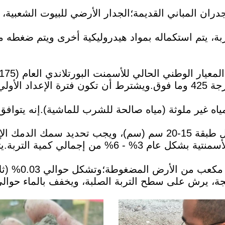
ح جدران المباني القديمة؛الجدار الأرضي للبيوت الشعبية، ا
ربة، يتم استكماله بمواد هيدروليكية أخرى ويتم ضغط
اه غير ملوثة (مياه صالحة للشرب للماشية).إنه يتوافق 
قًا لمتطلبات البناء.
تمثل كمية المواد الأسمنتية بشكل عام 3% - 6%
حوالي 0.5 كج
لى سطح التربة الصلبة، ويخفف بالماء حوالي 20 مرة، ويرش طبقة الخت