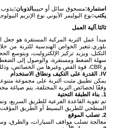
استمارة:
مسحوق سائل أو حبيبي
الذوبان:
يذوب ف
يكتب:
نوع البوليمر الأيوني نوع الإنزيم البيولوجي
ثالثا.آلية العمل
مبدأ عمل التربة المركبة المستقرة هو جعل ال
بلوري.تتغير الخواص الهندسية للتربة من خلال
التكتل، ويزيد تركيز الإلكتروليت، ويتوسع ال
سهلة الضغط ومستقرة، والوصول إلى الضغط الذ
و CBR، قوة القص وغيرها من الخصائص، وذلك لتلبية متطلبات المؤشرات الفنية للطرق.
IV. القدرة على التكيف ونطاق الاستخدام
يمكن تطبيق مثبت التربة على مجموعة متنوعة
وفقًا لخصائص التربة المختلفة، يتم صياغة م
1.
بناء الطبقة التحتية
تم تقوية القاعدة الفرعية للطريق السريع، وت
السطحي للطريق البسيط أو الطريق المؤقت.الت
2.
تصلب الموقع
معالجة تصلب مواقف السيارات، والطرق، وساحة 