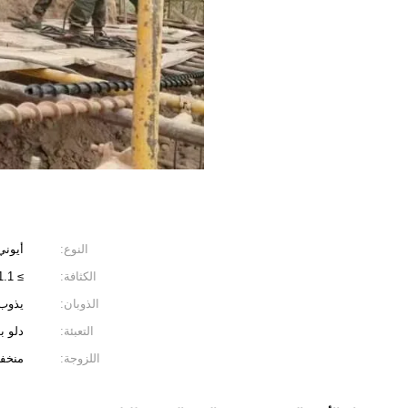
النوع:
أيوني
الكثافة:
≥ 1.1
الذوبان:
يذوب 
التعبئة:
دلو ب
اللزوجة:
منخف