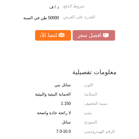
شروط الدفع:
د / ف
القدرة على العرض:
50000 طن في السنة
افضل سعر
ﺎﺘﺼﻟ ﺍﻶﻧ
معلومات تفصيلية
اللون:
سائل بني
السلامة:
الحماية البيئية والبيئية
نسبة التخفيف:
1:150
يشم:
لا رائحة حادة واضحة
النموذج:
سائل
الرقم الهيدروجيني:
7.0-10.0