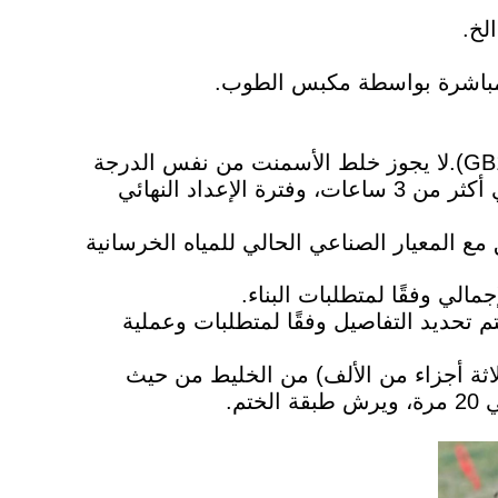
لخ.
ه مباشرة بواسطة مكبس الطوب.
يبني.ويجب أن يتوافق مع المعيار الوطني الحالي للأسمنت البورتلاندي العام (GB175).لا يجوز خلط الأسمنت من نفس الدرجة
والعلامة التجارية والصنف والتسليم.أسمنت درجة 425 وما فوق.ويشترط أن تكون فترة الإعداد الأولي أكثر من 3 ساعات، وفترة الإعداد النهائي
مع المعيار الصناعي الحالي للمياه الخرسانية
 من إجمالي كمية التربة.يتم تحديد التفاصيل وفقًا لمتطلبات وعملية
م لكل متر مكعب من الأرض المضغوطة؛وتشكل حوالي 0.03% (ثلاثة أجزاء من الألف) من الخليط من حيث
م.