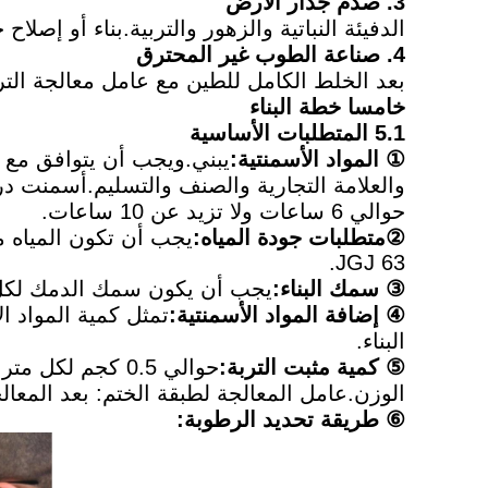
3.
صدم جدار الأرض
الدفيئة النباتية والزهور والتربية.بناء أو إصلا
4. صناعة الطوب غير المحترق
بعد الخلط الكامل للطين مع عامل معالجة الت
خامسا خطة البناء
5.1 المتطلبات الأساسية
① المواد الأسمنتية:
حوالي 6 ساعات ولا تزيد عن 10 ساعات.
②متطلبات جودة المياه:
يجب أن تكون المياه مي
JGJ 63.
③ سمك البناء:
يجب أن يكون سمك الدمك لكل طبقة 15-20 سم (سم)، ويجب تحديد سمك الدمك الإجمالي وف
④ إضافة المواد الأسمنتية:
البناء.
⑤ كمية مثبت التربة:
الوزن.عامل المعالجة لطبقة الختم: بعد المعالجة، يرش ع
⑥ طريقة تحديد الرطوبة: