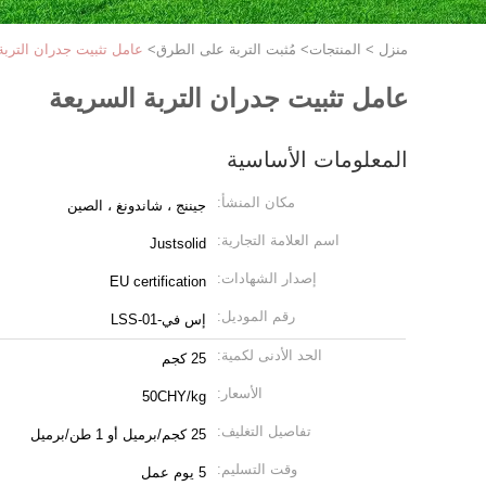
منزل
>
المنتجات
>
مُثبت التربة على الطرق
>
عامل تثبيت جدران التربة
عامل تثبيت جدران التربة السريعة
المعلومات الأساسية
مكان المنشأ:
جيننج ، شاندونغ ، الصين
اسم العلامة التجارية:
Justsolid
إصدار الشهادات:
EU certification
رقم الموديل:
إس في-LSS-01
الحد الأدنى لكمية:
25 كجم
الأسعار:
50CHY/kg
تفاصيل التغليف:
25 كجم/برميل أو 1 طن/برميل
وقت التسليم:
5 يوم عمل