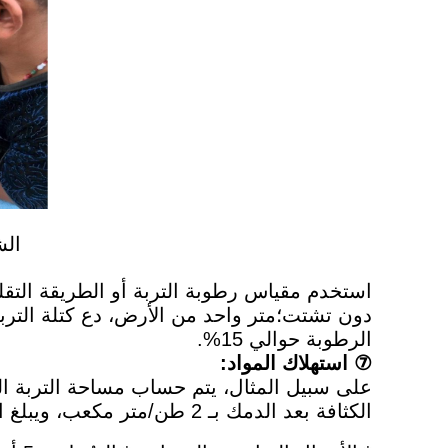
الشك
استخدم مقياس رطوبة التربة أو الطريقة التق
دون تشتت؛متر واحد من الأرض، دع كتلة الترب
الرطوبة حوالي 15%.
⑦ استهلاك المواد:
الكثافة بعد الدمك بـ 2 طن/متر مكعب، ويبلغ الحجم الإجمالي 2 طن.