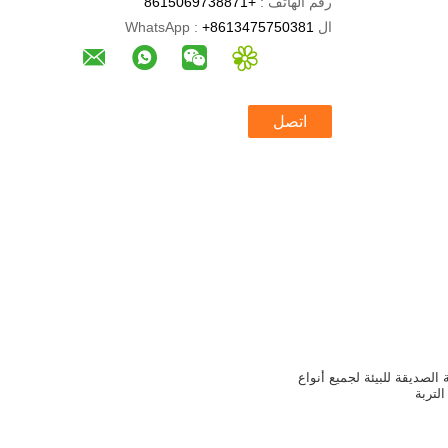
رقم الهاتف :
+8615069738871
ال WhatsApp :
+8613475750381
اتصل
 الصديقة للبيئة لجميع أنواع
التربة