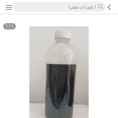
1
/
1