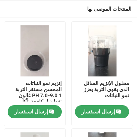
المنتجات الموصى بها
محلول الإنزيم السائل
إنزيم نمو النباتات
الذي يقوي التربة يعزز
المحسن مستقر التربة
نمو النباتات
PH 7.0-9.0 1 غالون
المنزل
تغطية لمكافحة تآكل
التربة
إرسال استفسار
إرسال استفسار
المنتجات
معلومات عنا