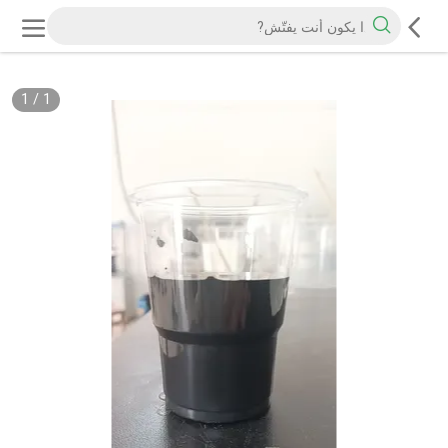
1
/
1