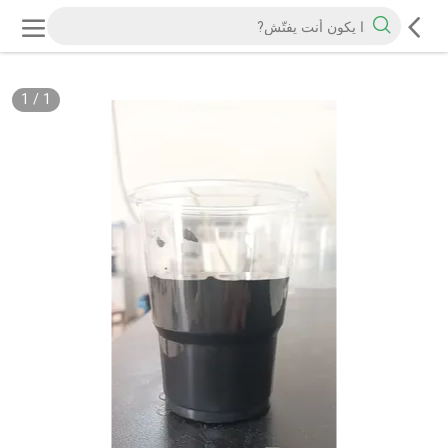
1
/
1